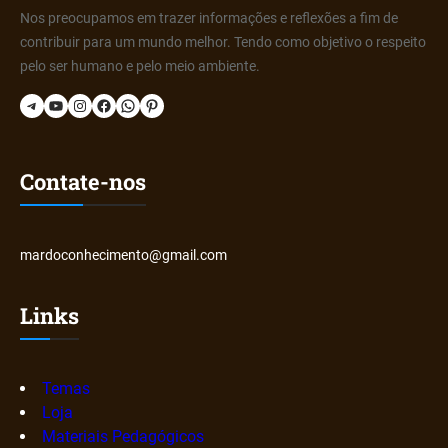
Nos preocupamos em trazer informações e reflexões a fim de
contribuir para um mundo melhor. Tendo como objetivo o respeito
pelo ser humano e pelo meio ambiente.
Telegram
YouTube
Instagram
Facebook
WhatsApp
Pinterest
Contate-nos
mardoconhecimento@gmail.com
Links
Temas
Loja
Materiais Pedagógicos