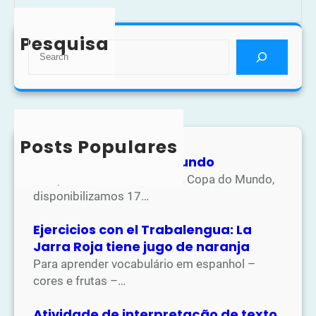
Pesquisa
S
e
a
r
c
h
Posts Populares
Atividades Copa do Mundo
Na apostila de atividades da Copa do Mundo,
disponibilizamos 17…
Ejercicios con el Trabalengua: La
Jarra Roja tiene jugo de naranja
Para aprender vocabulário em espanhol –
cores e frutas –…
Atividade de interpretação de texto