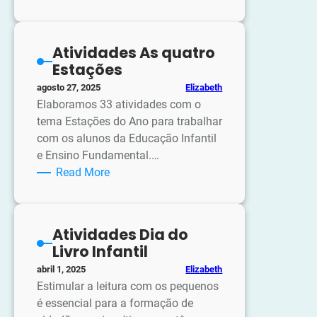
Quebra-
cabeça
Dia
Atividades As quatro
da
Estações
Mulher
Elizabeth
agosto 27, 2025
Elaboramos 33 atividades com o
tema Estações do Ano para trabalhar
com os alunos da Educação Infantil
e Ensino Fundamental.…
:
Read More
Atividades
As
quatro
Atividades Dia do
Estações
Livro Infantil
Elizabeth
abril 1, 2025
Estimular a leitura com os pequenos
é essencial para a formação de