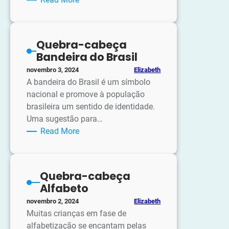
Atividades
sobre
a
Quebra-cabeça
cantiga
Bandeira do Brasil
Onça-
Elizabeth
novembro 3, 2024
pintada
A bandeira do Brasil é um símbolo
nacional e promove à população
brasileira um sentido de identidade.
Uma sugestão para…
:
Read More
Quebra-
cabeça
Bandeira
Quebra-cabeça
do
Alfabeto
Brasil
Elizabeth
novembro 2, 2024
Muitas crianças em fase de
alfabetização se encantam pelas