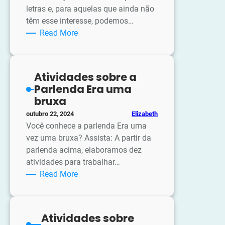
letras e, para aquelas que ainda não
têm esse interesse, podemos…
:
Read More
Quebra-
cabeça
Alfabeto
Atividades sobre a
Parlenda Era uma
bruxa
Elizabeth
outubro 22, 2024
Você conhece a parlenda Era uma
vez uma bruxa? Assista: A partir da
parlenda acima, elaboramos dez
atividades para trabalhar…
:
Read More
Atividades
sobre
a
Atividades sobre
Parlenda