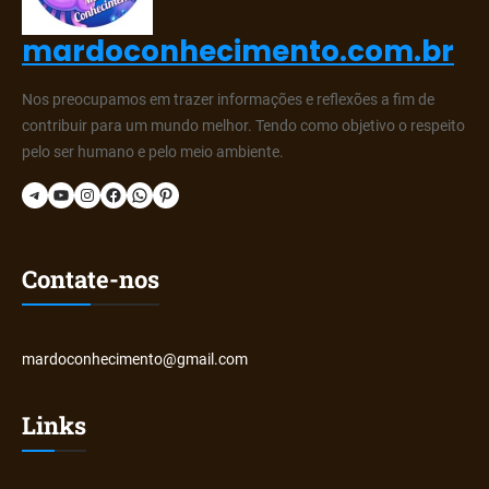
mardoconhecimento.com.br
Nos preocupamos em trazer informações e reflexões a fim de
contribuir para um mundo melhor. Tendo como objetivo o respeito
pelo ser humano e pelo meio ambiente.
Telegram
YouTube
Instagram
Facebook
WhatsApp
Pinterest
Contate-nos
mardoconhecimento@gmail.com
Links