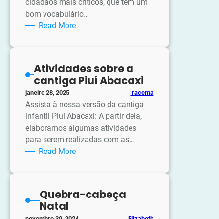
cidadãos mais críticos, que têm um
bom vocabulário…
:
Read More
Atividades
Dia
do
Atividades sobre a
Livro
cantiga Piuí Abacaxi
Infantil
Iracema
janeiro 28, 2025
Assista à nossa versão da cantiga
infantil Piuí Abacaxi: A partir dela,
elaboramos algumas atividades
para serem realizadas com as…
:
Read More
Atividades
sobre
a
Quebra-cabeça
cantiga
Natal
Piuí
Elizabeth
novembro 30, 2024