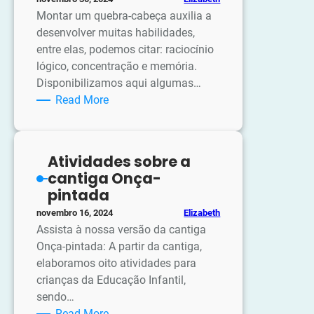
Abacaxi
Montar um quebra-cabeça auxilia a
desenvolver muitas habilidades,
entre elas, podemos citar: raciocínio
lógico, concentração e memória.
Disponibilizamos aqui algumas…
:
Read More
Quebra-
cabeça
Natal
Atividades sobre a
cantiga Onça-
pintada
Elizabeth
novembro 16, 2024
Assista à nossa versão da cantiga
Onça-pintada: A partir da cantiga,
elaboramos oito atividades para
crianças da Educação Infantil,
sendo…
:
Read More