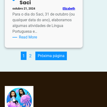
Saci
Era
Elizabeth
outubro 21, 2024
uma
Para o dia do Saci, 31 de outubro (ou
bruxa
qualquer data do ano), elaboramos
algumas atividades de Língua
Portuguesa e…
:
Read More
Atividades
sobre
Saci
1
2
Próxima página