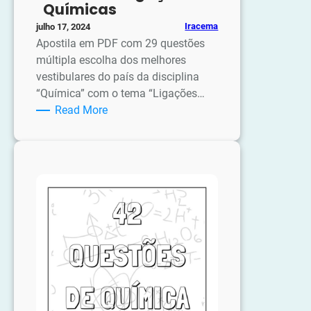
Químicas
Iracema
julho 17, 2024
Apostila em PDF com 29 questões
múltipla escolha dos melhores
vestibulares do país da disciplina
“Química” com o tema “Ligações…
:
Read More
Apostila:
29
Questões
de
Vestibular
de
Química
–
Ligações
Químicas