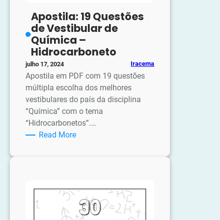
Apostila: 19 Questões
de Vestibular de
Química –
Hidrocarboneto
Iracema
julho 17, 2024
Apostila em PDF com 19 questões
múltipla escolha dos melhores
vestibulares do país da disciplina
“Química” com o tema
“Hidrocarbonetos”.…
:
Read More
Apostila:
19
Questões
de
Vestibular
de
Química