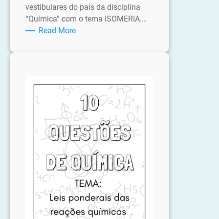
vestibulares do país da disciplina
“Química” com o tema ISOMERIA.…
:
Read More
Apostila:
30
Questões
de
Vestibular
de
Química
–
Isomeria