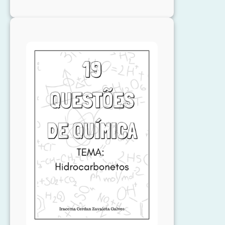
Apostila:
18
Questões
de
Vestibular
de
Química
–
Introdução
à
Química
Orgânica