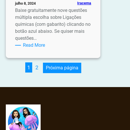
Iracema
julho 8, 2024
Baixe gratuitamente nove questões
múltipla escolha sobre Ligações
químicas (com gabarito) clicando no
botão azul abaixo. Se quiser mais
questões…
:
Read More
Questões
de
química:
1
2
Próxima página
Ligações
químicas