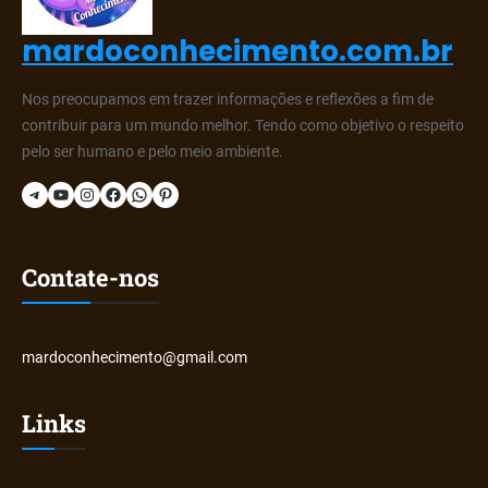
mardoconhecimento.com.br
Nos preocupamos em trazer informações e reflexões a fim de
contribuir para um mundo melhor. Tendo como objetivo o respeito
pelo ser humano e pelo meio ambiente.
Telegram
YouTube
Instagram
Facebook
WhatsApp
Pinterest
Contate-nos
mardoconhecimento@gmail.com
Links