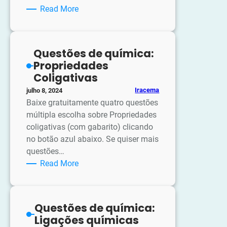
:
Read More
Dica
de
leitura:
Questões de química:
Curie
Propriedades
e
Coligativas
a
Iracema
julho 8, 2024
radioatividade
Baixe gratuitamente quatro questões
em
múltipla escolha sobre Propriedades
90
coligativas (com gabarito) clicando
minutos
no botão azul abaixo. Se quiser mais
questões…
:
Read More
Questões
de
química:
Questões de química:
Propriedades
Ligações químicas
Coligativas