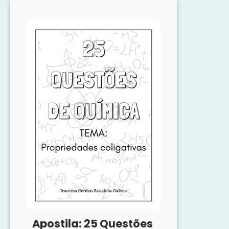
Questões
de
Vestibular
de
Química:
pH
Apostila: 25 Questões