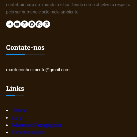
contribuir para um mundo melhor. Tendo como objetivo o respeito
pelo ser humano e pelo meio ambiente.
Telegram
YouTube
Instagram
Facebook
WhatsApp
Pinterest
Contate-nos
mardoconhecimento@gmail.com
Links
Temas
Loja
Materiais Pedagógicos
Entretenimento