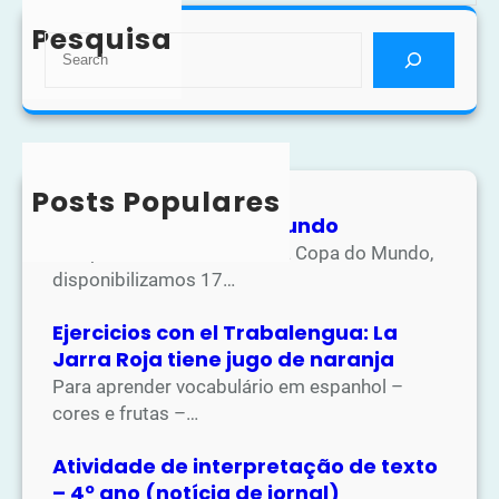
Pesquisa
S
e
a
r
c
h
Posts Populares
Atividades Copa do Mundo
Na apostila de atividades da Copa do Mundo,
disponibilizamos 17…
Ejercicios con el Trabalengua: La
Jarra Roja tiene jugo de naranja
Para aprender vocabulário em espanhol –
cores e frutas –…
Atividade de interpretação de texto
– 4º ano (notícia de jornal)