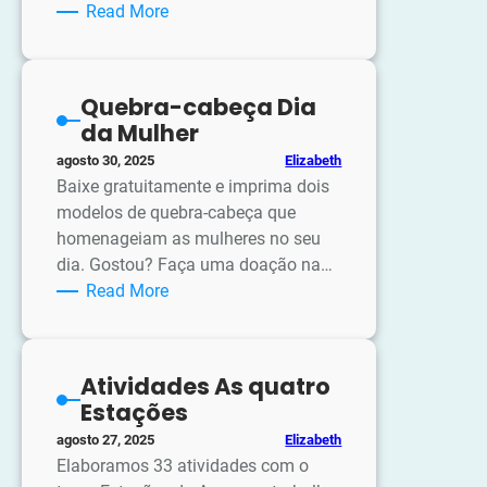
:
Read More
Atividades
Copa
do
Quebra-cabeça Dia
Mundo
da Mulher
Elizabeth
agosto 30, 2025
Baixe gratuitamente e imprima dois
modelos de quebra-cabeça que
homenageiam as mulheres no seu
dia. Gostou? Faça uma doação na…
:
Read More
Quebra-
cabeça
Dia
Atividades As quatro
da
Estações
Mulher
Elizabeth
agosto 27, 2025
Elaboramos 33 atividades com o