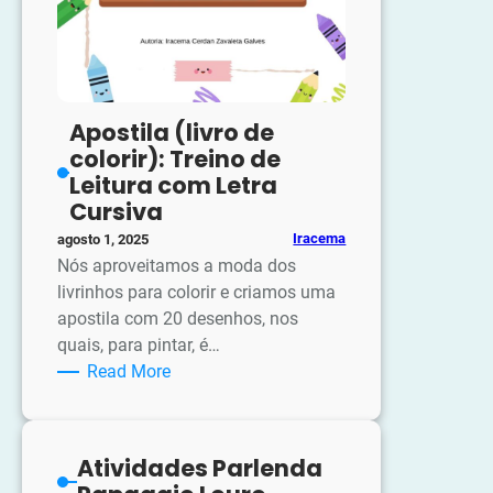
Apostila (livro de
colorir): Treino de
Leitura com Letra
Cursiva
Iracema
agosto 1, 2025
Nós aproveitamos a moda dos
livrinhos para colorir e criamos uma
apostila com 20 desenhos, nos
quais, para pintar, é…
:
Read More
Apostila
(livro
de
Atividades Parlenda
colorir):