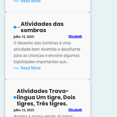
:
Read More
Atividades
Trava-
língua:
Atividades das
Casa
sombras
suja
Elizabeth
julho 15, 2025
chão
O desenho das sombras é uma
sujo
atividade bem divertida e desafiante
para as crianças e envolve algumas
habilidades importantes que…
:
Read More
Atividades
das
sombras
Atividades Trava-
língua Um tigre, Dois
tigres, Três tigres.
Elizabeth
julho 15, 2025
Assista à nossa versão do trava-