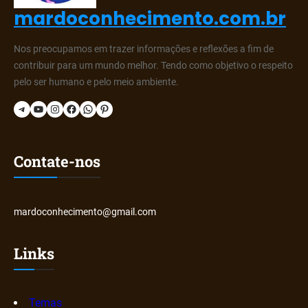
mardoconhecimento.com.br
Nos preocupamos em trazer informações e reflexões a fim de
contribuir para um mundo melhor. Tendo como objetivo o respeito
pelo ser humano e pelo meio ambiente.
Telegram
YouTube
Instagram
Facebook
WhatsApp
Pinterest
Contate-nos
mardoconhecimento@gmail.com
Links
Temas