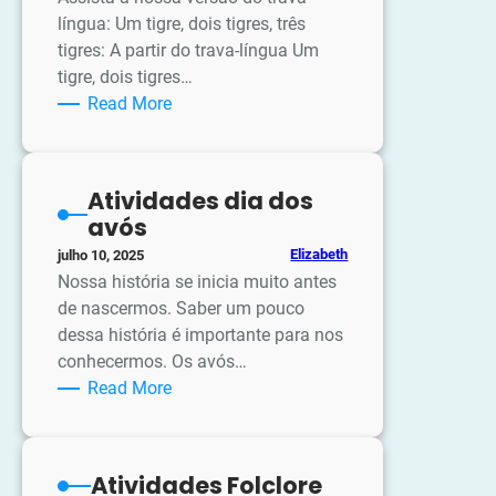
língua: Um tigre, dois tigres, três
tigres: A partir do trava-língua Um
tigre, dois tigres…
:
Read More
Atividades
Trava-
língua
Atividades dia dos
Um
avós
tigre,
Elizabeth
julho 10, 2025
Dois
Nossa história se inicia muito antes
tigres,
de nascermos. Saber um pouco
Três
dessa história é importante para nos
tigres.
conhecermos. Os avós…
:
Read More
Atividades
dia
dos
Atividades Folclore
avós