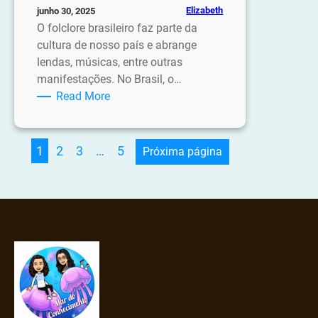
Elizabeth
junho 30, 2025
O folclore brasileiro faz parte da
cultura de nosso país e abrange
lendas, músicas, entre outras
manifestações. No Brasil, o…
:
Read More
Atividades
Folclore
1
2
3
…
5
Próxima página