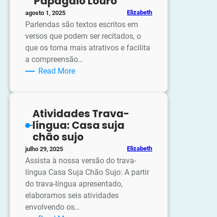
Papagaio Louro
Treino
Elizabeth
agosto 1, 2025
de
Parlendas são textos escritos em
Leitura
versos que podem ser recitados, o
com
que os torna mais atrativos e facilita
Letra
a compreensão…
Cursiva
:
Read More
Atividades
Parlenda
Papagaio
Atividades Trava-
Louro
língua: Casa suja
chão sujo
Elizabeth
julho 29, 2025
Assista à nossa versão do trava-
língua Casa Suja Chão Sujo: A partir
do trava-língua apresentado,
elaboramos seis atividades
envolvendo os…