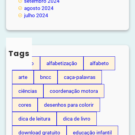
setembro 2024
agosto 2024
julho 2024
Tags
adição
alfabetização
alfabeto
arte
bncc
caça-palavras
ciências
coordenação motora
cores
desenhos para colorir
dica de leitura
dica de livro
download gratuito
educação infantil