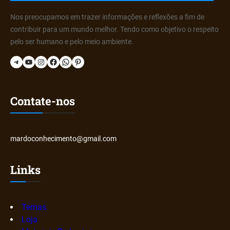
Nos preocupamos em trazer informações e reflexões a fim de
contribuir para um mundo melhor. Tendo como objetivo o respeito
pelo ser humano e pelo meio ambiente.
Telegram
YouTube
Instagram
Facebook
WhatsApp
Pinterest
Contate-nos
mardoconhecimento@gmail.com
Links
Temas
Loja