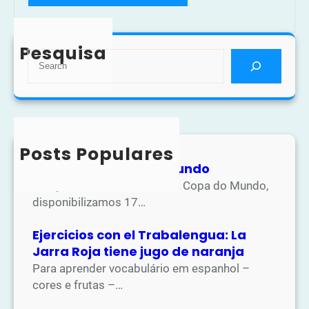
Pesquisa
S
e
a
r
c
h
Posts Populares
Atividades Copa do Mundo
Na apostila de atividades da Copa do Mundo,
disponibilizamos 17…
Ejercicios con el Trabalengua: La
Jarra Roja tiene jugo de naranja
Para aprender vocabulário em espanhol –
cores e frutas –…