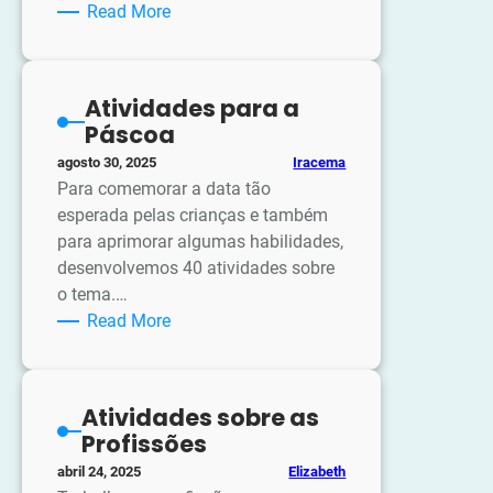
:
Read More
Jogo
da
memória
Atividades para a
bilíngue:
Páscoa
envases
Iracema
agosto 30, 2025
Para comemorar a data tão
esperada pelas crianças e também
para aprimorar algumas habilidades,
desenvolvemos 40 atividades sobre
o tema.…
:
Read More
Atividades
para
a
Atividades sobre as
Páscoa
Profissões
Elizabeth
abril 24, 2025