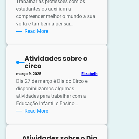
Trabalhar as profissões com os
estudantes os auxiliam a
compreender melhor o mundo a sua
volta e também a pensar…
:
Read More
Atividades
sobre
as
Atividades sobre o
Profissões
circo
Elizabeth
março 9, 2025
Dia 27 de março é Dia do Circo e
disponibilizamos algumas
atividades para trabalhar com a
Educação Infantil e Ensino…
:
Read More
Atividades
sobre
o
Atividades sobre o Dia