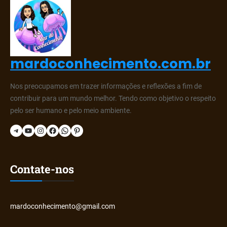
mardoconhecimento.com.br
Nos preocupamos em trazer informações e reflexões a fim de
contribuir para um mundo melhor. Tendo como objetivo o respeito
pelo ser humano e pelo meio ambiente.
Telegram
YouTube
Instagram
Facebook
WhatsApp
Pinterest
Contate-nos
mardoconhecimento@gmail.com