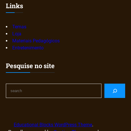
Links
Temas
Loja
Materiais Pedagógicos
Entretenimento
Pesquise no site
S
e
a
r
c
h
Educational Blocks WordPress Theme
.