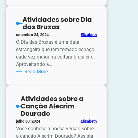
sobre
o
Atividades sobre Dia
Dia
das Bruxas
das
Elizabeth
setembro 24, 2024
crianças
O Dia das Bruxas é uma data
estrangeira que tem tomado espaço
cada vez maior na cultura brasileira.
Aproveitando a…
:
Read More
Atividades
sobre
Dia
Atividades sobre a
das
Canção Alecrim
Bruxas
Dourado
Elizabeth
julho 30, 2024
Você conhece a nossa versão sobre
a canção Alecrim Dourado? Assista: