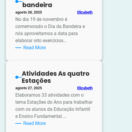
bandeira
Mulher
Elizabeth
agosto 28, 2025
No dia 19 de novembro é
comemorado o Dia da Bandeira e
nós aproveitamos a data para
elaborar oito exercícios…
:
Read More
Atividades
dia
da
Atividades As quatro
bandeira
Estações
Elizabeth
agosto 27, 2025
Elaboramos 33 atividades com o
tema Estações do Ano para trabalhar
com os alunos da Educação Infantil
e Ensino Fundamental.…
:
Read More
Atividades