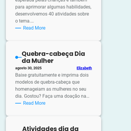
para aprimorar algumas habilidades,
desenvolvemos 40 atividades sobre
o tema.…
:
Read More
Atividades
para
a
Quebra-cabeça Dia
Páscoa
da Mulher
Elizabeth
agosto 30, 2025
Baixe gratuitamente e imprima dois
modelos de quebra-cabeça que
homenageiam as mulheres no seu
dia. Gostou? Faça uma doação na…
:
Read More
Quebra-
cabeça
Dia
Atividades dia da
da