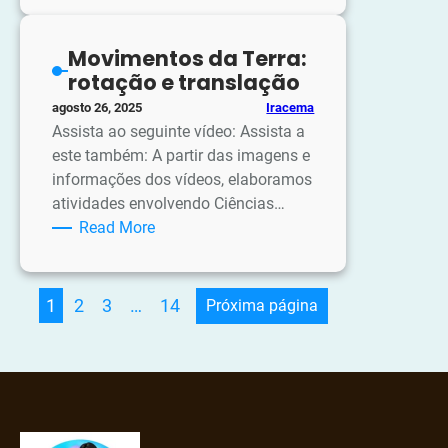
As
quatro
Movimentos da Terra:
Estações
rotação e translação
Iracema
agosto 26, 2025
Assista ao seguinte vídeo: Assista a
este também: A partir das imagens e
informações dos vídeos, elaboramos
atividades envolvendo Ciências…
:
Read More
Movimentos
da
Terra:
1
2
3
…
14
Próxima página
rotação
e
translação