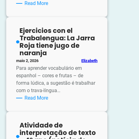
:
Read More
Atividades
Copa
do
Ejercicios con el
Mundo
Trabalengua: La Jarra
Roja tiene jugo de
naranja
Elizabeth
maio 2, 2026
Para aprender vocabulário em
espanhol – cores e frutas – de
forma lúdica, a sugestão é trabalhar
com o trava-língua…
:
Read More
Ejercicios
con
el
Atividade de
Trabalengua:
interpretação de texto
La