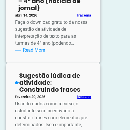
– 4º ano (notícia de
Jarra
jornal)
Roja
Iracema
abril 14, 2026
tiene
Faça o download gratuito da nossa
jugo
sugestão de atividade de
de
interpretação de texto para as
naranja
turmas de 4º ano (podendo…
:
Read More
Atividade
de
interpretação
Sugestão lúdica de
de
atividade:
texto
Construindo frases
–
Iracema
fevereiro 20, 2026
4º
Usando dados como recurso, o
ano
estudante será incentivado a
(notícia
construir frases com elementos pré-
de
determinados. Isso é importante,
jornal)