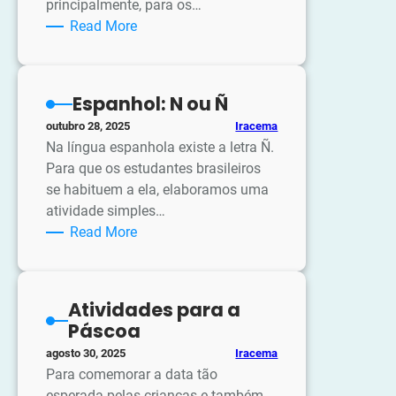
principalmente, para os…
:
Read More
Sugestão
lúdica
de
Espanhol: N ou Ñ
atividade:
Iracema
outubro 28, 2025
Construindo
Na língua espanhola existe a letra Ñ.
frases
Para que os estudantes brasileiros
se habituem a ela, elaboramos uma
atividade simples…
:
Read More
Espanhol:
N
ou
Atividades para a
Ñ
Páscoa
Iracema
agosto 30, 2025
Para comemorar a data tão
esperada pelas crianças e também