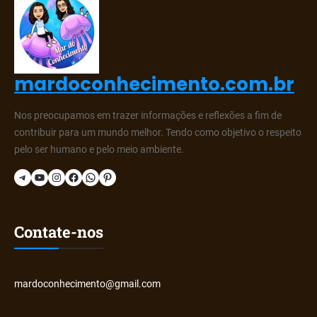
mardoconhecimento.com.br
Nos preocupamos em trazer informações e reflexões a fim de
contribuir para um mundo melhor. Tendo como objetivo o respeito
pelo ser humano e pelo meio ambiente.
Telegram
YouTube
Instagram
Facebook
WhatsApp
Pinterest
Contate-nos
mardoconhecimento@gmail.com