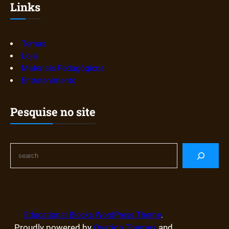
Links
Temas
Loja
Materiais Pedagógicos
Entretenimento
Pesquise no site
S
e
a
r
c
h
Educational Blocks WordPress Theme
.
Proudly powered by
Ovation Themes
and