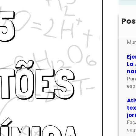
r
c
h
Pos
At
Na 
Mun
Eje
La 
na
Par
esp
At
tex
jor
Faç
sug