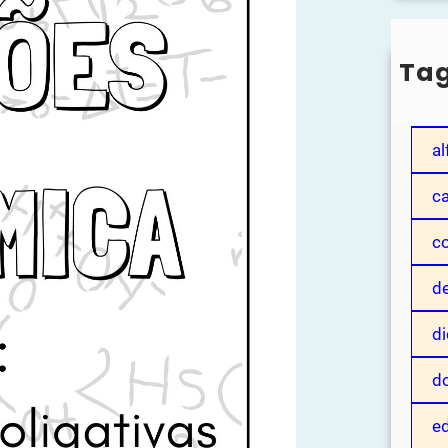
Ta
a
al
c
c
de
di
d
ed