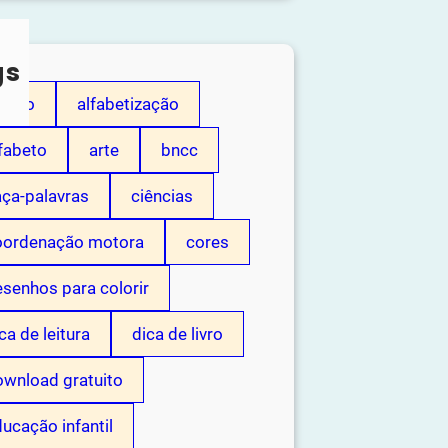
gs
dição
alfabetização
fabeto
arte
bncc
aça-palavras
ciências
oordenação motora
cores
senhos para colorir
ca de leitura
dica de livro
ownload gratuito
ucação infantil