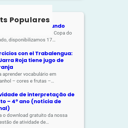
ts Populares
ividades Copa do Mundo
apostila de atividades da Copa do
do, disponibilizamos 17…
rcicios con el Trabalengua:
Jarra Roja tiene jugo de
ranja
a aprender vocabulário em
anhol – cores e frutas –…
ividade de interpretação de
to – 4º ano (notícia de
nal)
a o download gratuito da nossa
estão de atividade de…