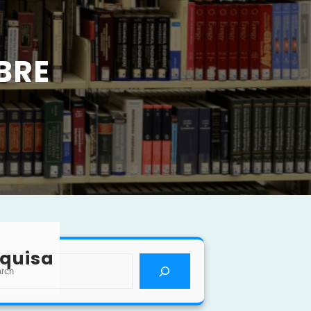
BRE
quisa