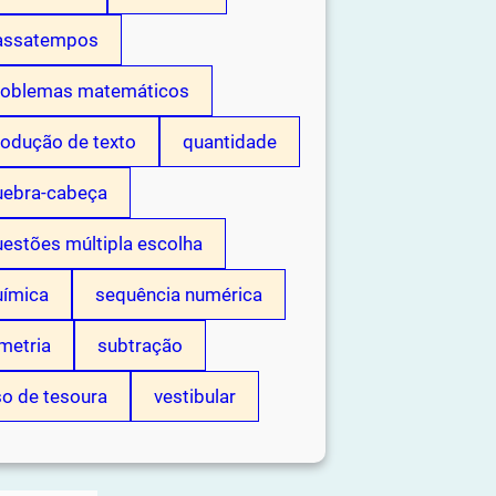
assatempos
roblemas matemáticos
rodução de texto
quantidade
uebra-cabeça
estões múltipla escolha
uímica
sequência numérica
metria
subtração
so de tesoura
vestibular