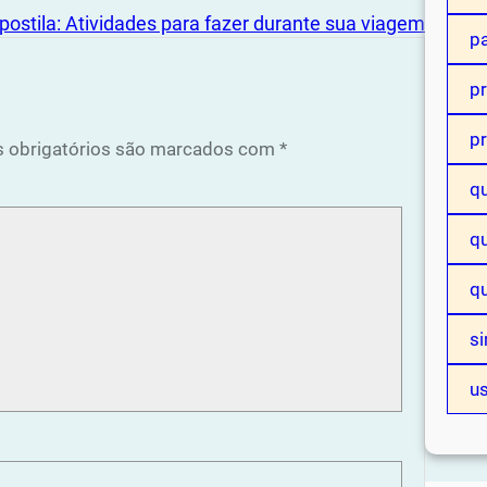
postila: Atividades para fazer durante sua viagem
p
p
p
 obrigatórios são marcados com
*
q
qu
q
si
u