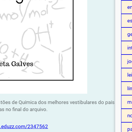
e
es
ge
in
j
le
lí
mu
tões de Química dos melhores vestibulares do país
 no final do arquivo.
n
hk.eduzz.com/2347562
p