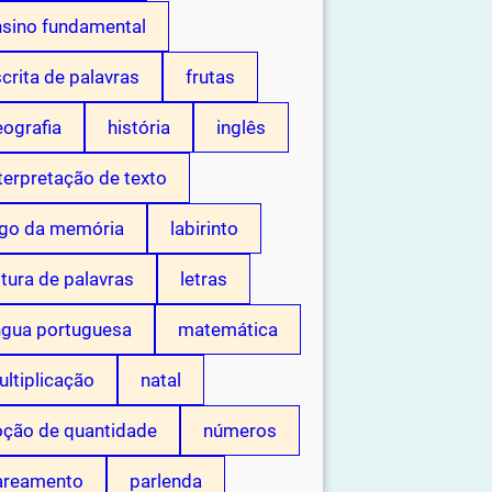
nsino fundamental
crita de palavras
frutas
ografia
história
inglês
terpretação de texto
ogo da memória
labirinto
itura de palavras
letras
ngua portuguesa
matemática
ltiplicação
natal
oção de quantidade
números
areamento
parlenda