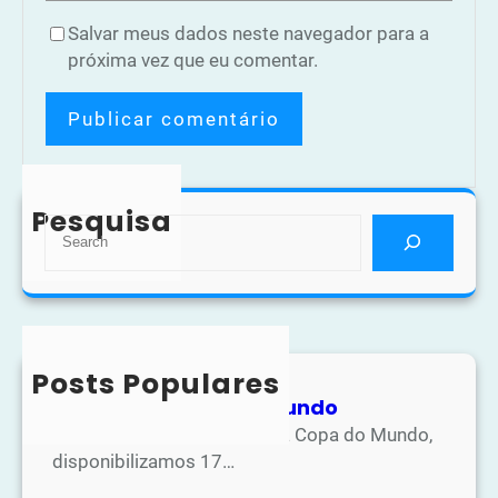
Salvar meus dados neste navegador para a
próxima vez que eu comentar.
Pesquisa
S
e
a
r
c
h
Posts Populares
Atividades Copa do Mundo
Na apostila de atividades da Copa do Mundo,
disponibilizamos 17…