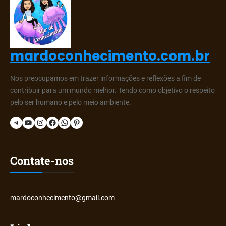
mardoconhecimento.com.br
Nos preocupamos em trazer informações e reflexões a fim de
contribuir para um mundo melhor. Tendo como objetivo o respeito
pelo ser humano e pelo meio ambiente.
Telegram
YouTube
Instagram
Facebook
WhatsApp
Pinterest
Contate-nos
mardoconhecimento@gmail.com