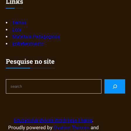
Links
Temas
Loja
Materiais Pedagógicos
Entretenimento
Pesquise no site
S
e
a
r
c
h
Educational Blocks WordPress Theme
.
Proudly powered by
Ovation Themes
and