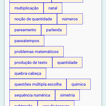
multiplicação
natal
noção de quantidade
números
pareamento
parlenda
passatempos
problemas matemáticos
produção de texto
quantidade
quebra-cabeça
questões múltipla escolha
química
sequência numérica
simetria
subtração
uso de tesoura