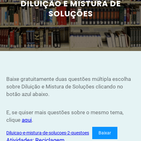
DILUIÇÃO E MISTURA DE
SOLUÇÕES
Baixe gratuitamente duas questões múltipla escolha
sobre Diluição e Mistura de Soluções clicando no
botão azul abaixo.
E, se quiser mais questões sobre o mesmo tema,
clique
aqui
.
Diluicao-e-mistura-de-solucoes-2-questoes
Baixar
Atividades: Reciclagem