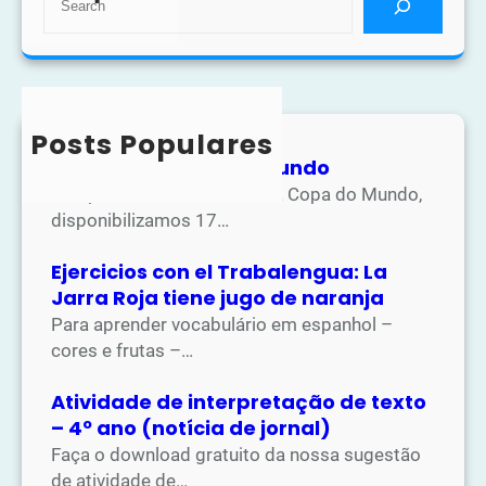
e
a
r
c
h
Posts Populares
Atividades Copa do Mundo
Na apostila de atividades da Copa do Mundo,
disponibilizamos 17…
Ejercicios con el Trabalengua: La
Jarra Roja tiene jugo de naranja
Para aprender vocabulário em espanhol –
cores e frutas –…
Atividade de interpretação de texto
– 4º ano (notícia de jornal)
Faça o download gratuito da nossa sugestão
de atividade de…