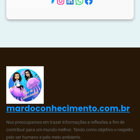
Twitter
Instagram
LinkedIn
WhatsApp
Facebook
mardoconhecimento.com.br
Nos preocupamos em trazer informações e reflexões a fim de
contribuir para um mundo melhor. Tendo como objetivo o respeito
pelo ser humano e pelo meio ambiente.