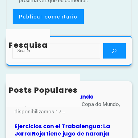
próxima vez que eu comentar.
Pesquisa
S
e
a
r
c
h
Posts Populares
Atividades Copa do Mundo
Na apostila de atividades da Copa do Mundo,
disponibilizamos 17…
Ejercicios con el Trabalengua: La
Jarra Roja tiene jugo de naranja