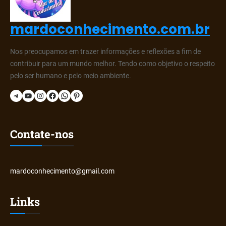
mardoconhecimento.com.br
Nos preocupamos em trazer informações e reflexões a fim de
contribuir para um mundo melhor. Tendo como objetivo o respeito
pelo ser humano e pelo meio ambiente.
Telegram
YouTube
Instagram
Facebook
WhatsApp
Pinterest
Contate-nos
mardoconhecimento@gmail.com
Links