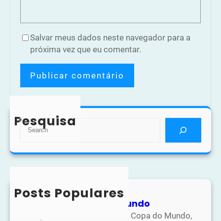
Salvar meus dados neste navegador para a
próxima vez que eu comentar.
Pesquisa
S
e
a
r
c
h
Posts Populares
Atividades Copa do Mundo
Na apostila de atividades da Copa do Mundo,