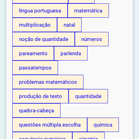
língua portuguesa
matemática
multiplicação
natal
noção de quantidade
números
pareamento
parlenda
passatempos
problemas matemáticos
produção de texto
quantidade
quebra-cabeça
questões múltipla escolha
química
sequência numérica
simetria