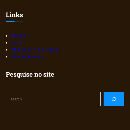
Links
Temas
Loja
Materiais Pedagógicos
Entretenimento
Pesquise no site
S
e
a
r
c
h