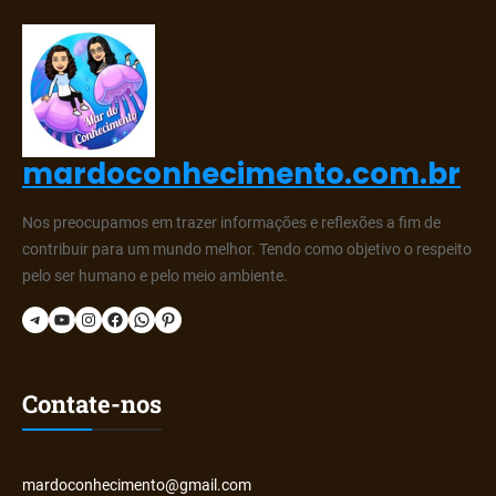
mardoconhecimento.com.br
Nos preocupamos em trazer informações e reflexões a fim de
contribuir para um mundo melhor. Tendo como objetivo o respeito
pelo ser humano e pelo meio ambiente.
Telegram
YouTube
Instagram
Facebook
WhatsApp
Pinterest
Contate-nos
mardoconhecimento@gmail.com