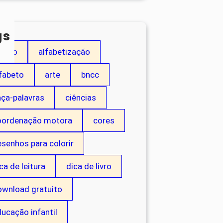
gs
dição
alfabetização
fabeto
arte
bncc
aça-palavras
ciências
oordenação motora
cores
senhos para colorir
ca de leitura
dica de livro
ownload gratuito
ucação infantil