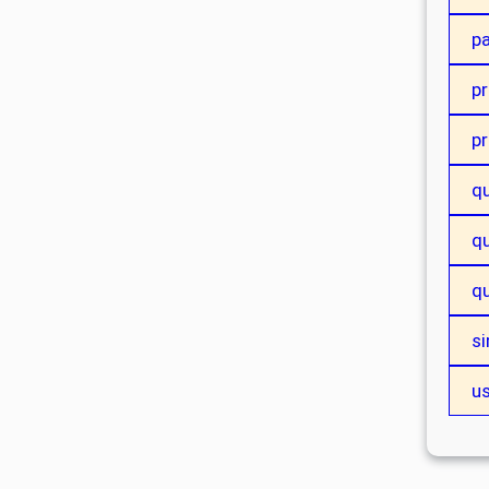
p
p
p
q
qu
q
si
u