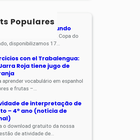
ts Populares
ividades Copa do Mundo
apostila de atividades da Copa do
do, disponibilizamos 17…
rcicios con el Trabalengua:
Jarra Roja tiene jugo de
ranja
a aprender vocabulário em espanhol
ores e frutas –…
ividade de interpretação de
to – 4º ano (notícia de
nal)
a o download gratuito da nossa
estão de atividade de…