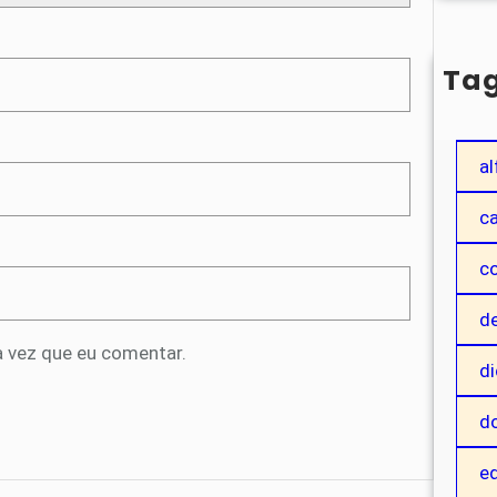
Ta
a
al
c
c
de
 vez que eu comentar.
di
d
ed