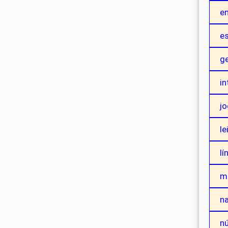
e
es
g
in
j
le
lí
m
na
n