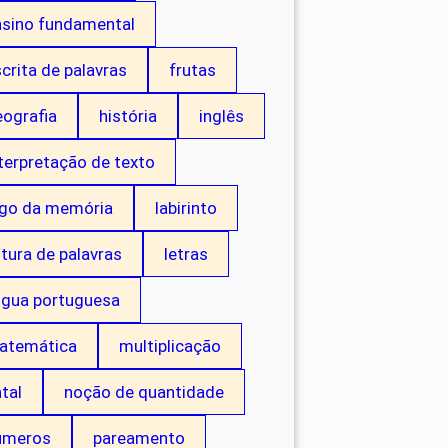
nsino fundamental
crita de palavras
frutas
eografia
história
inglês
terpretação de texto
ogo da memória
labirinto
itura de palavras
letras
ngua portuguesa
atemática
multiplicação
tal
noção de quantidade
úmeros
pareamento