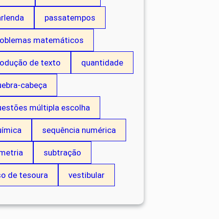
arlenda
passatempos
roblemas matemáticos
rodução de texto
quantidade
uebra-cabeça
estões múltipla escolha
uímica
sequência numérica
metria
subtração
so de tesoura
vestibular