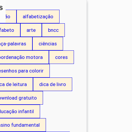
s
dição
alfabetização
fabeto
arte
bncc
aça-palavras
ciências
oordenação motora
cores
senhos para colorir
ca de leitura
dica de livro
ownload gratuito
ucação infantil
nsino fundamental