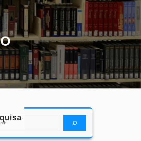
PO
quisa