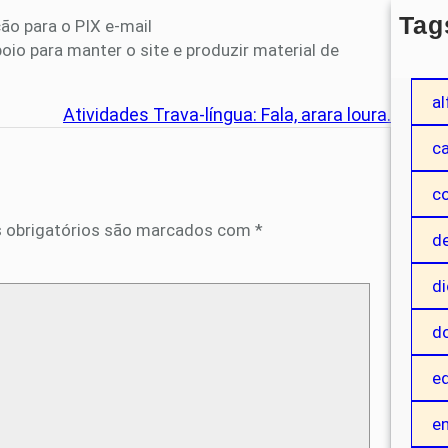
Tag
ão para o PIX e-mail
 para manter o site e produzir material de
a
al
Atividades Trava-língua: Fala, arara loura.
c
c
 obrigatórios são marcados com
*
de
di
d
ed
e