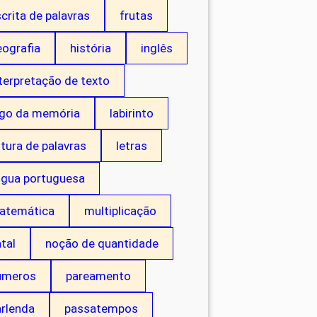
crita de palavras
frutas
eografia
história
inglês
terpretação de texto
ogo da memória
labirinto
itura de palavras
letras
ngua portuguesa
atemática
multiplicação
tal
noção de quantidade
úmeros
pareamento
arlenda
passatempos