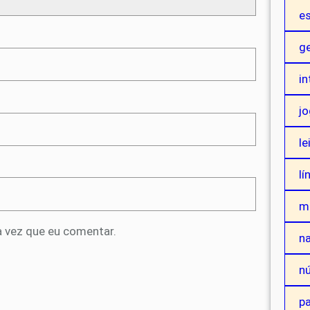
es
g
in
j
le
lí
m
 vez que eu comentar.
na
n
p