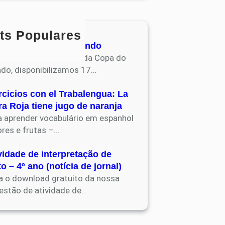
ts Populares
vidades Copa do Mundo
apostila de atividades da Copa do
do, disponibilizamos 17…
rcicios con el Trabalengua: La
ra Roja tiene jugo de naranja
a aprender vocabulário em espanhol
ores e frutas –…
vidade de interpretação de
to – 4º ano (notícia de jornal)
a o download gratuito da nossa
estão de atividade de…