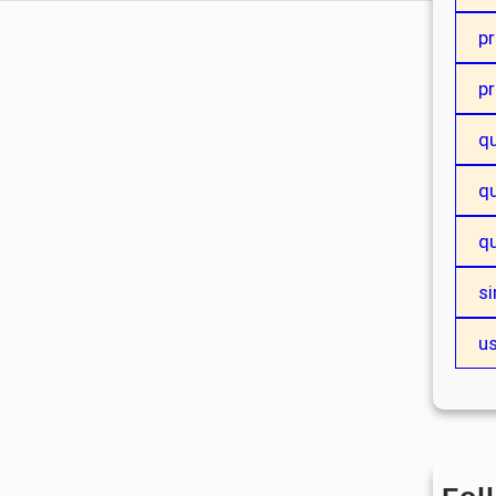
p
p
q
qu
q
si
u