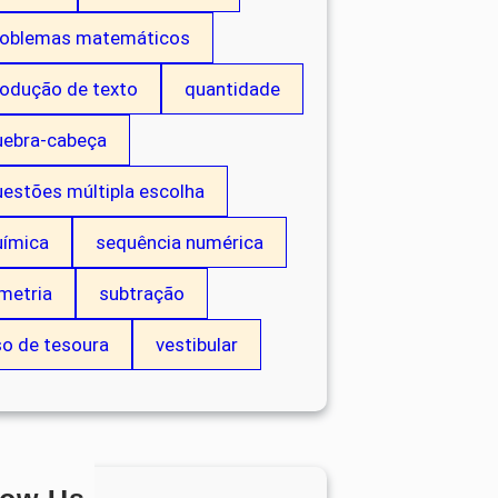
roblemas matemáticos
rodução de texto
quantidade
uebra-cabeça
estões múltipla escolha
uímica
sequência numérica
metria
subtração
so de tesoura
vestibular