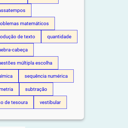
assatempos
roblemas matemáticos
rodução de texto
quantidade
uebra-cabeça
estões múltipla escolha
uímica
sequência numérica
metria
subtração
so de tesoura
vestibular