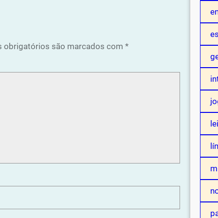
e
es
 obrigatórios são marcados com
*
ge
in
j
le
lí
mu
n
p