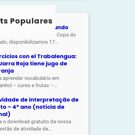
ts Populares
ividades Copa do Mundo
apostila de atividades da Copa do
do, disponibilizamos 17…
rcicios con el Trabalengua:
Jarra Roja tiene jugo de
ranja
a aprender vocabulário em
anhol – cores e frutas –…
ividade de interpretação de
to – 4º ano (notícia de
nal)
a o download gratuito da nossa
estão de atividade de…