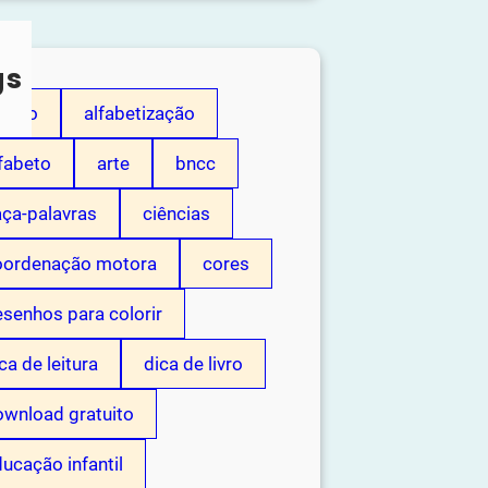
gs
dição
alfabetização
fabeto
arte
bncc
aça-palavras
ciências
oordenação motora
cores
senhos para colorir
ca de leitura
dica de livro
ownload gratuito
ucação infantil