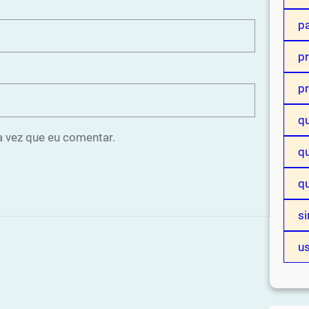
p
p
p
q
 vez que eu comentar.
qu
q
si
u