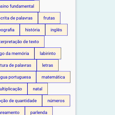
nsino fundamental
crita de palavras
frutas
ografia
história
inglês
terpretação de texto
ogo da memória
labirinto
itura de palavras
letras
ngua portuguesa
matemática
ltiplicação
natal
oção de quantidade
números
areamento
parlenda