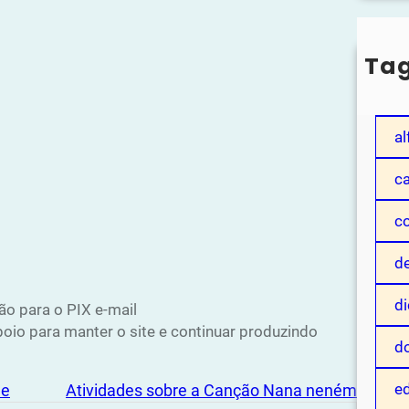
Ta
a
al
c
c
de
di
ão para o PIX e-mail
o para manter o site e continuar produzindo
d
ed
de
Atividades sobre a Canção Nana neném