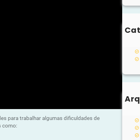
Cat
Arq
des para trabalhar algumas dificuldades de
is como: