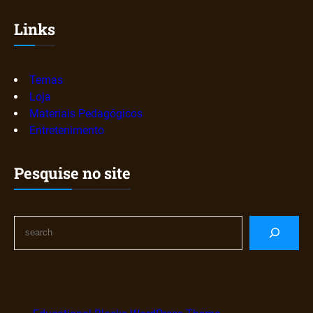
Links
Temas
Loja
Materiais Pedagógicos
Entretenimento
Pesquise no site
S
e
a
r
c
h