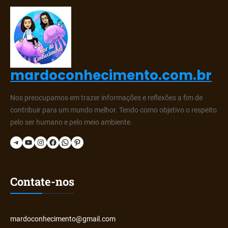
mardoconhecimento.com.br
Nos preocupamos em trazer informações e reflexões a fim de
contribuir para um mundo melhor. Tendo como objetivo o respeito
pelo ser humano e pelo meio ambiente.
Telegram
YouTube
Instagram
Facebook
WhatsApp
Pinterest
Contate-nos
mardoconhecimento@gmail.com