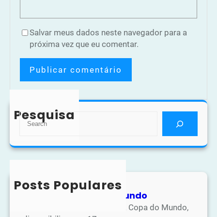
Salvar meus dados neste navegador para a
próxima vez que eu comentar.
Pesquisa
S
e
a
r
c
h
Posts Populares
Atividades Copa do Mundo
Na apostila de atividades da Copa do Mundo,