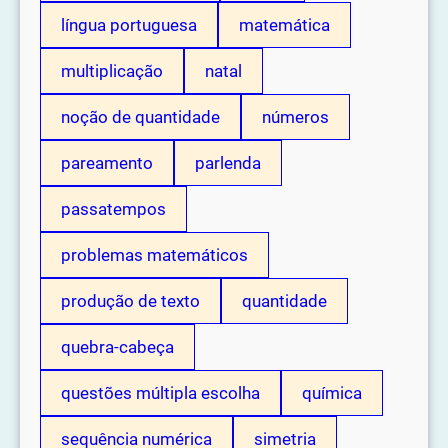
língua portuguesa
matemática
multiplicação
natal
noção de quantidade
números
pareamento
parlenda
passatempos
problemas matemáticos
produção de texto
quantidade
quebra-cabeça
questões múltipla escolha
química
sequência numérica
simetria