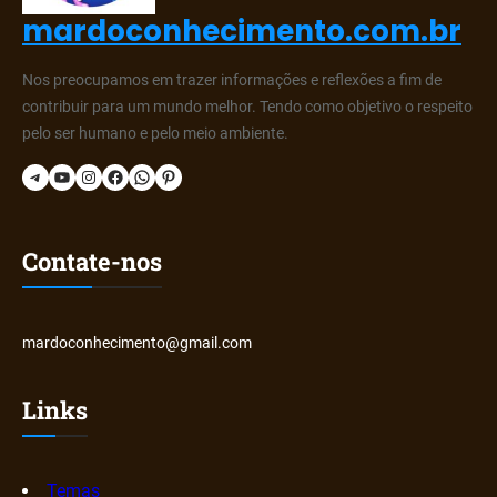
mardoconhecimento.com.br
Nos preocupamos em trazer informações e reflexões a fim de
contribuir para um mundo melhor. Tendo como objetivo o respeito
pelo ser humano e pelo meio ambiente.
Telegram
YouTube
Instagram
Facebook
WhatsApp
Pinterest
Contate-nos
mardoconhecimento@gmail.com
Links
Temas