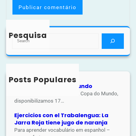
Pesquisa
S
e
a
r
c
h
Posts Populares
Atividades Copa do Mundo
Na apostila de atividades da Copa do Mundo,
disponibilizamos 17…
Ejercicios con el Trabalengua: La
Jarra Roja tiene jugo de naranja
Para aprender vocabulário em espanhol –