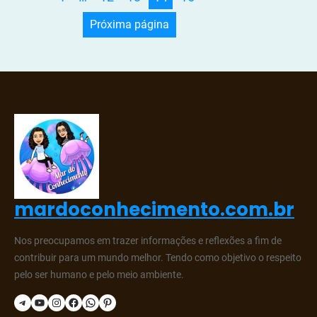
Próxima página
mardoconhecimento.com.br
Nos preocupamos em trazer informações e reflexões a fim de
contribuir para um mundo melhor. Tendo como objetivo o respeito
pelo ser humano e pelo meio ambiente.
Telegram
YouTube
Instagram
Facebook
WhatsApp
Pinterest