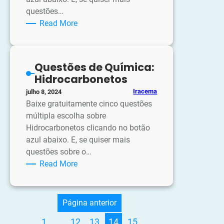
questões…
:
Read More
Questões
de
Química:
Questões de Química:
Isomeria
Hidrocarbonetos
Iracema
julho 8, 2024
Baixe gratuitamente cinco questões
múltipla escolha sobre
Hidrocarbonetos clicando no botão
azul abaixo. E, se quiser mais
questões sobre o…
:
Read More
Questões
de
Química:
Página anterior
Hidrocarbonetos
1
…
12
13
14
15