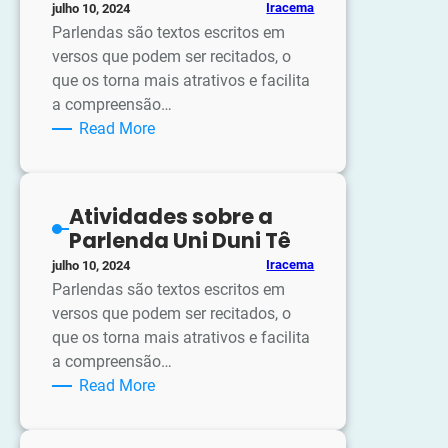
Iracema
julho 10, 2024
Arte
Parlendas são textos escritos em
–
versos que podem ser recitados, o
4º
que os torna mais atrativos e facilita
ano
a compreensão…
–
:
Read More
Tema:
Atividades
Dia
sobre
das
a
mães
Atividades sobre a
Parlenda
Parlenda Uni Duni Tê
Janela,
Iracema
julho 10, 2024
janelinha
Parlendas são textos escritos em
versos que podem ser recitados, o
que os torna mais atrativos e facilita
a compreensão…
:
Read More
Atividades
sobre