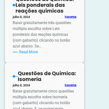
Ligações
Leis ponderais das
químicas
reações químicas
Iracema
julho 8, 2024
Baixe gratuitamente três questões
múltipla escolha sobre Leis
ponderais das reações químicas
(com gabarito) clicando no botão
azul abaixo. Se…
:
Read More
Questões
de
Química:
Questões de Química:
Leis
Isomeria
ponderais
Iracema
julho 8, 2024
das
Baixe gratuitamente cinco questões
reações
múltipla escolha sobre Isomeria
químicas
(com gabarito) clicando no botão
azul abaixo. E, se quiser mais