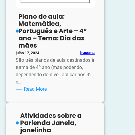
Plano de aula:
Matemática,
Português e Arte – 4º
ano – Tema: Dia das
mães
Iracema
julho 17, 2024
São três planos de aula destinados à
turma de 4º ano (mas podendo,
dependendo do nível, aplicar nos 3º
e…
:
Read More
Plano
de
aula:
Atividades sobre a
Matemática,
Parlenda Janela,
Português
janelinha
e