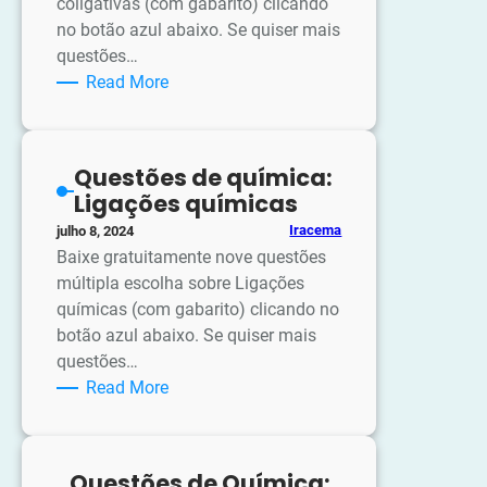
coligativas (com gabarito) clicando
no botão azul abaixo. Se quiser mais
questões…
:
Read More
Questões
de
química:
Questões de química:
Propriedades
Ligações químicas
Coligativas
Iracema
julho 8, 2024
Baixe gratuitamente nove questões
múltipla escolha sobre Ligações
químicas (com gabarito) clicando no
botão azul abaixo. Se quiser mais
questões…
:
Read More
Questões
de
química:
Questões de Química: