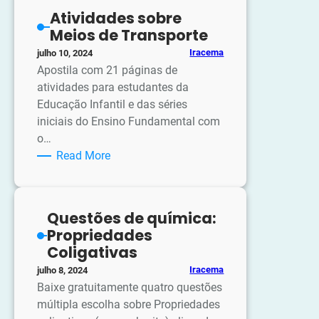
a
Atividades sobre
Parlenda
Meios de Transporte
Uni
Iracema
julho 10, 2024
Duni
Apostila com 21 páginas de
Tê
atividades para estudantes da
Educação Infantil e das séries
iniciais do Ensino Fundamental com
o…
:
Read More
Atividades
sobre
Meios
Questões de química:
de
Propriedades
Transporte
Coligativas
Iracema
julho 8, 2024
Baixe gratuitamente quatro questões
múltipla escolha sobre Propriedades