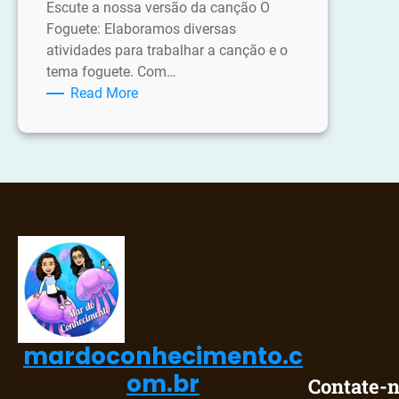
Escute a nossa versão da canção O
Foguete: Elaboramos diversas
atividades para trabalhar a canção e o
tema foguete. Com…
:
Read More
Atividades
sobre
Foguete
mardoconhecimento.c
om.br
Contate-