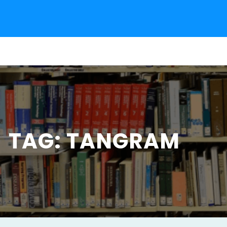
Pular
para
o
conteúdo
TAG:
TANGRAM