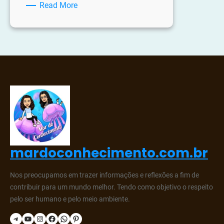
:
Read More
Plano
de
Aula
Interdisciplinar
Páscoa
mardoconhecimento.com.br
Nos preocupamos em trazer informações e reflexões a fim de
contribuir para um mundo melhor. Tendo como objetivo o respeito
pelo ser humano e pelo meio ambiente.
Telegram
YouTube
Instagram
Facebook
WhatsApp
Pinterest