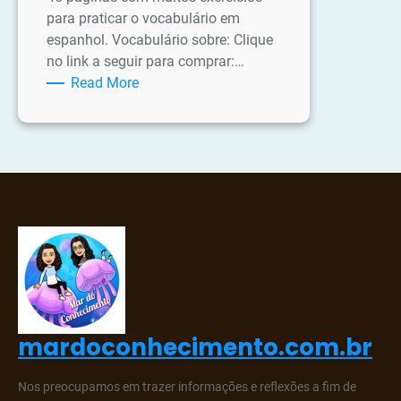
para praticar o vocabulário em
espanhol. Vocabulário sobre: Clique
no link a seguir para comprar:…
:
Read More
Apostila
de
Passatempos
em
Espanhol
mardoconhecimento.com.br
Nos preocupamos em trazer informações e reflexões a fim de