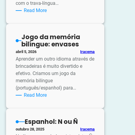
com o trava-língua…
:
Read More
Ejercicios
con
el
Jogo da memória
Trabalengua:
bilíngue: envases
La
Iracema
abril 5, 2026
Jarra
Aprender um outro idioma através de
Roja
brincadeiras é muito divertido e
tiene
efetivo. Criamos um jogo da
jugo
memória bilíngue
de
(português/espanhol) para…
naranja
:
Read More
Jogo
da
memória
Espanhol: N ou Ñ
bilíngue:
Iracema
outubro 28, 2025
envases