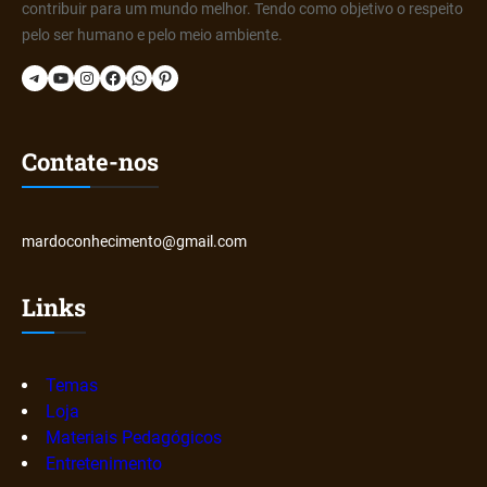
contribuir para um mundo melhor. Tendo como objetivo o respeito
pelo ser humano e pelo meio ambiente.
Telegram
YouTube
Instagram
Facebook
WhatsApp
Pinterest
Contate-nos
mardoconhecimento@gmail.com
Links
Temas
Loja
Materiais Pedagógicos
Entretenimento