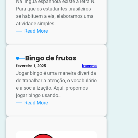
Na língua espanhola existe a letra Ñ.
Para que os estudantes brasileiros
se habituem a ela, elaboramos uma
atividade simples…
:
Read More
Espanhol:
N
ou
Bingo de frutas
Ñ
Iracema
fevereiro 1, 2025
Jogar bingo é uma maneira divertida
de trabalhar a atenção, o vocabulário
e a socialização. Aqui, propomos
jogar bingo usando…
:
Read More
Bingo
de
frutas