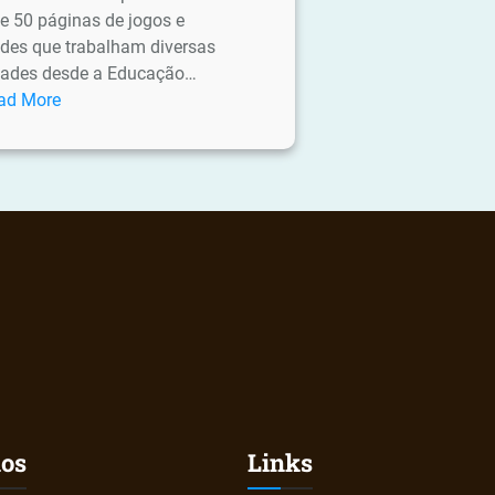
e 50 páginas de jogos e
ades que trabalham diversas
dades desde a Educação…
:
ad More
Passatempos:
Dinossauros
nos
Links