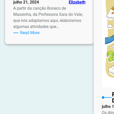
julho 21, 2024
Elizabeth
A partir da canção Boneco de
Massinha, da Professora Sara do Vale,
que nós adaptamos aqui, elaboramos
algumas atividades que…
:
Read More
Atividades
sobre
a
Canção
Boneco
de
massinha
julho 
Os din