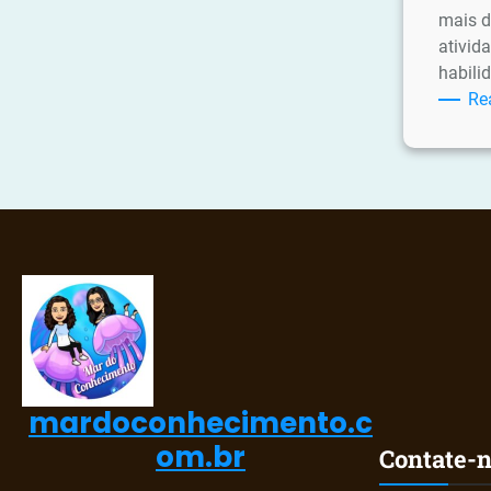
mais d
ativid
habili
Re
mardoconhecimento.c
om.br
Contate-