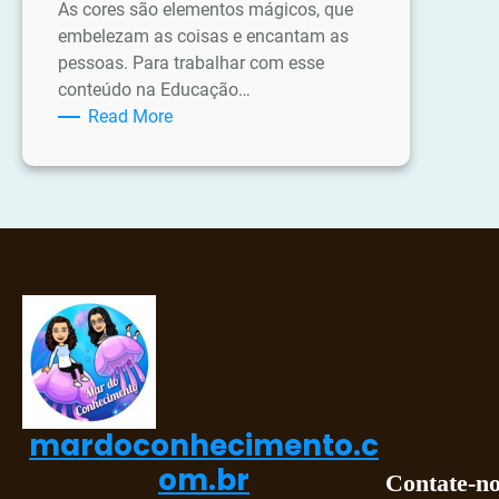
As cores são elementos mágicos, que
embelezam as coisas e encantam as
pessoas. Para trabalhar com esse
conteúdo na Educação…
:
Read More
Atividades
sobre
As
Cores
mardoconhecimento.c
om.br
Contate-n