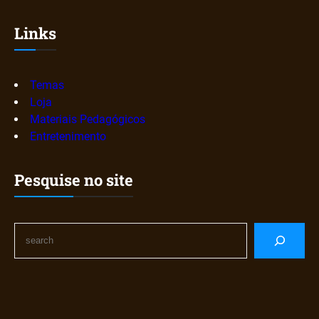
Links
Temas
Loja
Materiais Pedagógicos
Entretenimento
Pesquise no site
S
e
a
r
c
h