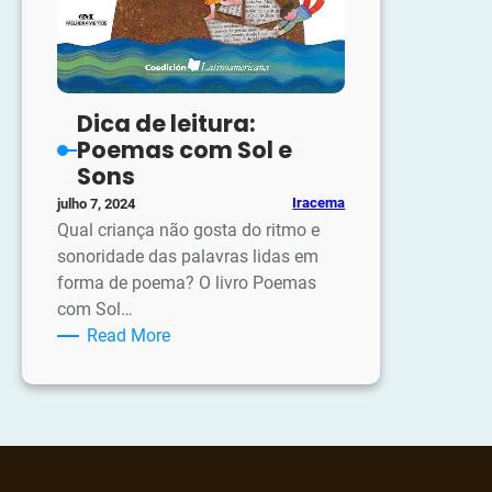
Dica de leitura:
Poemas com Sol e
Sons
Iracema
julho 7, 2024
Qual criança não gosta do ritmo e
sonoridade das palavras lidas em
forma de poema? O livro Poemas
com Sol…
:
Read More
Dica
de
leitura:
Poemas
com