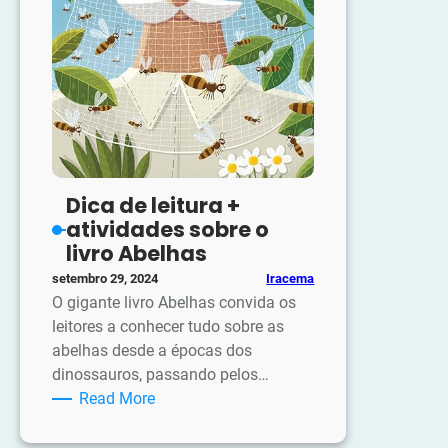
Dica de leitura +
atividades sobre o
livro Abelhas
Iracema
setembro 29, 2024
O gigante livro Abelhas convida os
leitores a conhecer tudo sobre as
abelhas desde a épocas dos
dinossauros, passando pelos…
:
Read More
Dica
de