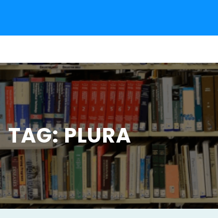
Pular
para
o
conteúdo
TAG:
PLURA