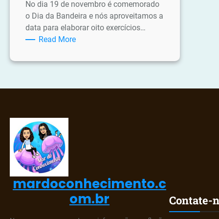
No dia 19 de novembro é comemorado
o Dia da Bandeira e nós aproveitamos a
data para elaborar oito exercícios…
:
Read More
Atividades
dia
da
bandeira
mardoconhecimento.c
om.br
Contate-