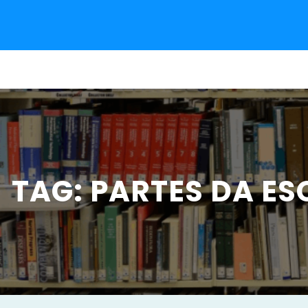
Pular
para
o
conteúdo
TAG:
PARTES DA ES