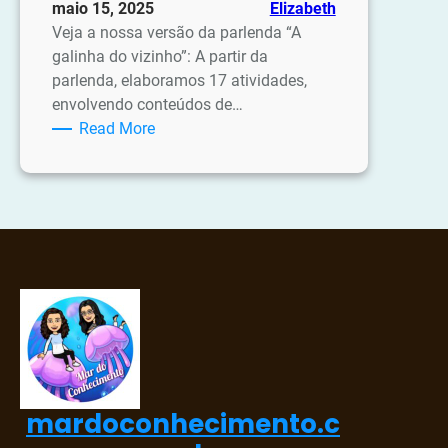
maio 15, 2025
Elizabeth
Veja a nossa versão da parlenda “A
galinha do vizinho”: A partir da
parlenda, elaboramos 17 atividades,
envolvendo conteúdos de…
:
Read More
Atividades
Parlenda:
A
galinha
do
vizinho
mardoconhecimento.c