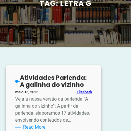
TAG:
LETRA G
Atividades Parlenda:
A galinha do vizinho
Elizabeth
maio 15, 2025
Veja a nossa versão da parlenda “A
galinha do vizinho”: A partir da
parlenda, elaboramos 17 atividades,
envolvendo conteúdos de…
:
Read More