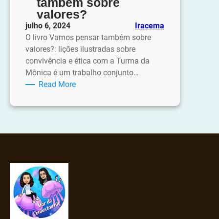
também sobre
valores?
julho 6, 2024
Iracema
O livro Vamos pensar também sobre
valores?: lições ilustradas sobre
convivência e ética com a Turma da
Mônica é um trabalho conjunto…
:
Read More
Dica
de
leitura:
Vamos
pensar
também
sobre
valores?