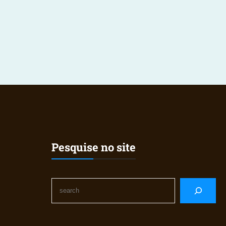
Pesquise no site
S
e
a
r